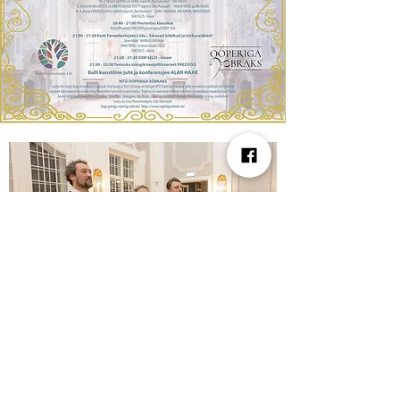
MTÜ Ooperiga Söbraks
sobraksooperiga@gmail.com
Minnuse tn 3, Kihelkonna alevik