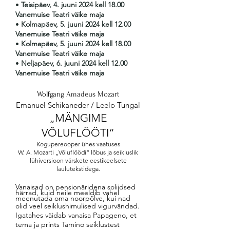
•
Teisipäev, 4. juuni
2024 kell 18.00
Vanemuise Teatri väike maja
•
Kolmapäev, 5. juuni 2024 kell 12.00
Vanemuise Teatri väike maja
•
Kolmapäev, 5. juuni 2024 kell 18.00
Vanemuise Teatri väike maja
•
Neljapäev, 6. juuni 2024 kell 12.00
Vanemuise Teatri väike maja
Wolfgang Amadeus Mozart
Emanuel Schikaneder / Leelo Tungal
„MÄNGIME
VÕLUFLÖÖTI“
Kogupereooper ühes vaatuses
W. A. Mozarti „Võluflöödi“ lõbus ja seikluslik
lühiversioon värskete eestikeelsete
laulutekstidega.
Vanaisad on pensionäridena soliidsed
härrad, kuid neile meeldib vahel
meenutada oma noorpõlve, kui nad
olid veel seiklushimulised vigurvändad.
Igatahes väidab vanaisa Papageno, et
tema ja prints Tamino seiklustest