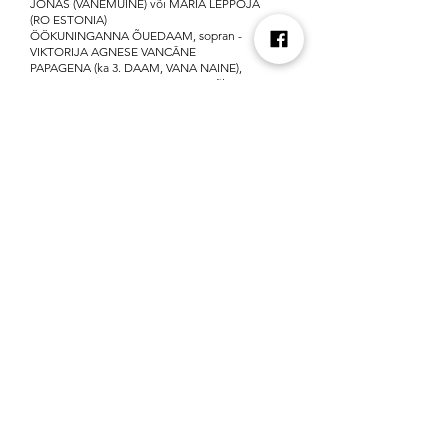
JONAS (VANEMUINE) või MARIA LEPPOJA
(RO ESTONIA)
ÖÖKUNINGANNA ÕUEDAAM, sopran -
VIKTORIJA AGNESE VANCĀNE
PAPAGENA (ka 3. DAAM, VANA NAINE),
metsosopran - SANDRA LAAGUS või KADRI
KÕRVEK (RO ESTONIA)
MONOSTATOS, kontratenor - IVO POSTI
PAPAGENO LAPSELAPSED - ALEKSANDER
MEDRI, MARTA AUS, MIA MAASTIK
3 POISSI - MELISSA KIVI, MIA-LOVIISE IVALO,
KLAUS NELLIS (juhendaja VEIKKO LEHTO)
TAUSTANÄITLEJAD (HIIDMAO liigutajad,
LOOMAD, ORJAD ja PREESTRID) -
SAAREMAA GÜMNAASIUMI NÄITETRUPP
(juhendaja TANEL TING), TLÜ BFM-i
KOREOGRAAFIATUDENGID
T
oetajad: Eesti Kultuurkapital, Selver,
Balbiino, Inspired, Piletitasku.