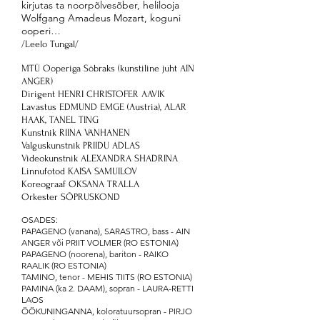
kirjutas ta noorpõlvesõber, helilooja
Wolfgang Amadeus Mozart, koguni
ooperi…
/Leelo Tungal/
MTÜ Ooperiga Söbraks (kunstiline juht AIN
ANGER)
Dirigent HENRI CHRISTOFER AAVIK
Lavastus EDMUND EMGE (Austria), ALAR
HAAK, TANEL TING
Kunstnik RIINA VANHANEN
Valguskunstnik PRIIDU ADLAS
Videokunstnik ALEXANDRA SHADRINA
Linnufotod KAISA SAMUILOV
Koreograaf OKSANA TRALLA
Orkester SÕPRUSKOND
OSADES:
PAPAGENO (vanana), SARASTRO, bass - AIN
ANGER või PRIIT VOLMER (RO ESTONIA)
PAPAGENO (noorena), bariton - RAIKO
RAALIK (RO ESTONIA)
TAMINO, tenor - MEHIS TIITS (RO ESTONIA)
PAMINA (ka 2. DAAM), sopran - LAURA-RETTI
LAOS
ÖÖKUNINGANNA, koloratuursopran - PIRJO